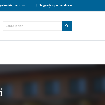
galina@gmail.com
Ne găsiți și pe Facebook
i