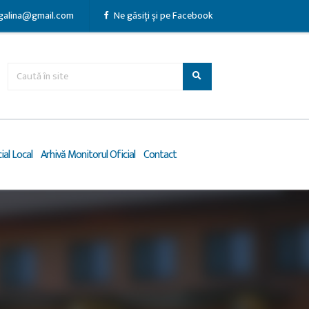
galina@gmail.com
Ne găsiți și pe Facebook
ial Local
Arhivă Monitorul Oficial
Contact