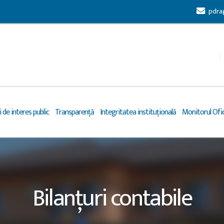
pdra
 de interes public
Transparență
Integritatea instituțională
Monitorul Ofic
Bilanțuri contabile