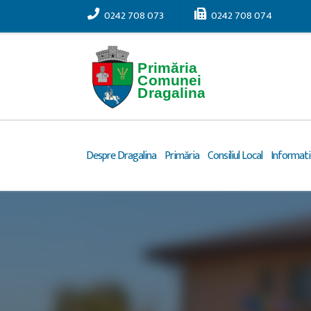
0242 708 073
0242 708 074
Despre Dragalina
Primăria
Consiliul Local
Informatii