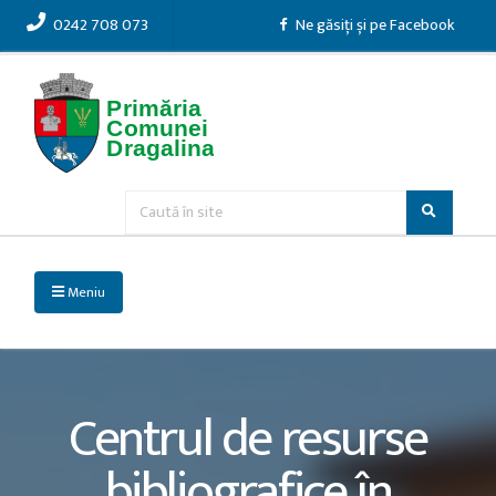
0242 708 073
Ne găsiți și pe Facebook
Meniu
Centrul de resurse
bibliografice în