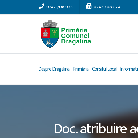
0242 708 073
0242 708 074
Despre Dragalina
Primăria
Consiliul Local
Informatii
Doc. atribuire a