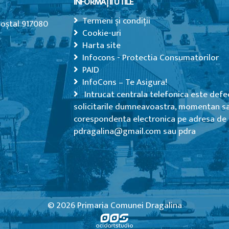
INFORMAȚII UTILE
Termeni și condiții
Poștal 917080
Cookie-uri
Harta site
Infocons - Protectia Consumatorilor
PAID
InfoCons – Te Asigura!
Intrucat centrala telefonica este defe
solicitarile dumneavoastra, momentan sa 
corespondenta electronica pe adresa de 
pdragalina@gmail.com sau pdra
© 2026 Primaria Comunei Dragalina