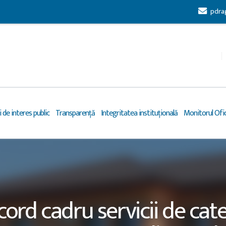
pdra
 de interes public
Transparență
Integritatea instituțională
Monitorul Ofic
cord cadru servicii de cate