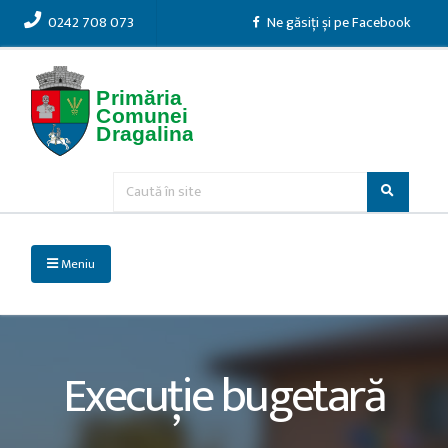
0242 708 073
Ne găsiți și pe Facebook
Meniu
Execuție bugetară